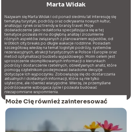
Marta Widak
Nazywam się Marta Widak i od ponad siedmiu lat interesuję się
tematyką turystyki, podróży oraz odkrywania nowych kultur,
analizując rynek oraz trendy w branży travel. Moje
doświadczenie jako redaktorka specjalizująca się w tej
tematyce pozwala mi na dogłębną analizę i zrozumienie
różnych aspektów związanych z planowaniem wyjazdów, od
krótkich city breaks po długie wakacje rodzinne. Posiadam
szczegółową wiedzę na temat logistyki podróży, systemów
rezerwacyjnych, atrakcji turystycznych w Polsce i Europie oraz
metod optymalizacji budżetu wyjazdowego. Moim celem jest
uproszczenie skomplikowanych informacji o kierunkach
podróży i dostarczenie rzetelnych, obiektywnych analiz, które
pomogą czytelnikom podejmować świadome decyzje
dotyczące ich wypoczynku. Zobowiązuję się do dostarczania
aktualnych i dokładnych informacji, które są nie tylko
użyteczne, ale również wiarygodne. Wierzę, że przemyślane
podróżowanie wzbogaca życie i pozwala budować
niezapomniane wspomnienia.
Może Cię również zainteresować