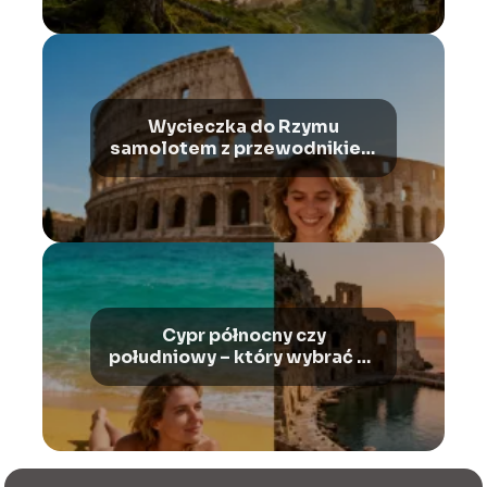
Wycieczka do Rzymu
samolotem z przewodnikiem
– co warto wiedzieć?
Cypr północny czy
południowy – który wybrać na
wakacje?