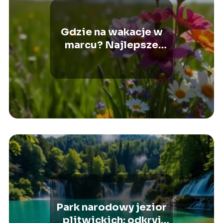
Gdzie na wakacje w
marcu? Najlepsze
kierunki na wiosenny
urlop
Park narodowy jezior
plitwickich: odkryj