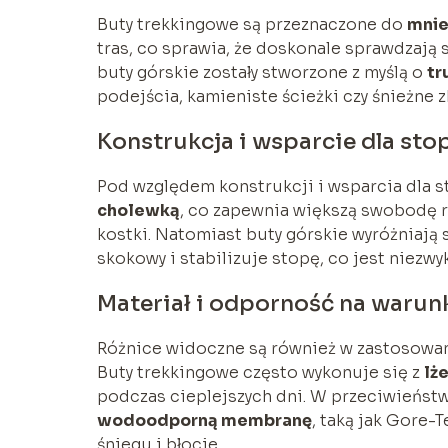
Buty trekkingowe są przeznaczone do
mnie
tras, co sprawia, że doskonale sprawdzają 
buty górskie zostały stworzone z myślą o
tr
podejścia, kamieniste ścieżki czy śnieżne z
Konstrukcja i wsparcie dla sto
Pod względem konstrukcji i wsparcia dla s
cholewką
, co zapewnia większą swobodę r
kostki. Natomiast buty górskie wyróżniają 
skokowy i stabilizuje stopę, co jest niezw
Materiał i odporność na warun
Różnice widoczne są również w zastosowan
Buty trekkingowe często wykonuje się z
lż
podczas cieplejszych dni. W przeciwieństw
wodoodporną membranę
, taką jak Gore-
śniegu i błocie.