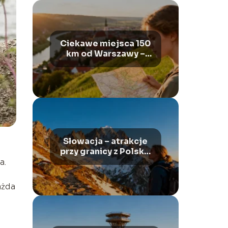
Ciekawe miejsca 150
km od Warszawy –
gdzie warto
pojechać?
Słowacja – atrakcje
przy granicy z Polską,
które warto zobaczyć
a.
ażda