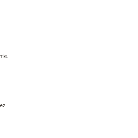
o
nie.
bez