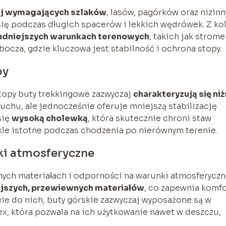
j wymagających szlaków
, lasów, pagórków oraz nizin
się podczas długich spacerów i lekkich wędrówek. Z ko
udniejszych warunkach terenowych
, takich jak strome
bocza, gdzie kluczowa jest stabilność i ochrona stopy.
py
topy buty trekkingowe zazwyczaj
charakteryzują się ni
uchu, ale jednocześnie oferuje mniejszą stabilizację
się
wysoką cholewką
, która skutecznie chroni staw
ykle istotne podczas chodzenia po nierównym terenie.
ki atmosferyczne
ych materiałach i odporności na warunki atmosferyczn
ejszych, przewiewnych materiałów
, co zapewnia komfo
ie do nich, buty górskie zazwyczaj wyposażone są w
Tex, która pozwala na ich użytkowanie nawet w deszczu,