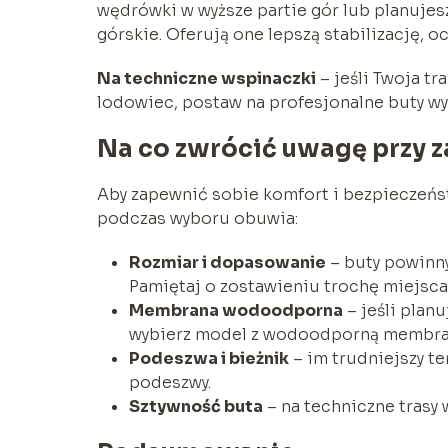
wędrówki w wyższe partie gór lub planujes
górskie. Oferują one lepszą stabilizację, o
Na techniczne wspinaczki
– jeśli Twoja tr
lodowiec, postaw na profesjonalne buty w
Na co zwrócić uwagę przy 
Aby zapewnić sobie komfort i bezpieczeńs
podczas wyboru obuwia:
Rozmiar i dopasowanie
– buty powinny
Pamiętaj o zostawieniu trochę miejsca
Membrana wodoodporna
– jeśli plan
wybierz model z wodoodporną membra
Podeszwa i bieżnik
– im trudniejszy te
podeszwy.
Sztywność buta
– na techniczne trasy 