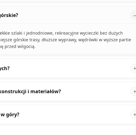
górskie?
kie szlaki i jednodniowe, rekreacyjne wycieczki bez dużych
iejsze górskie trasy, dłuższe wyprawy, wędrówki w wyższe partie
nę przed wilgocią.
ych?
onstrukcji i materiałów?
 w góry?