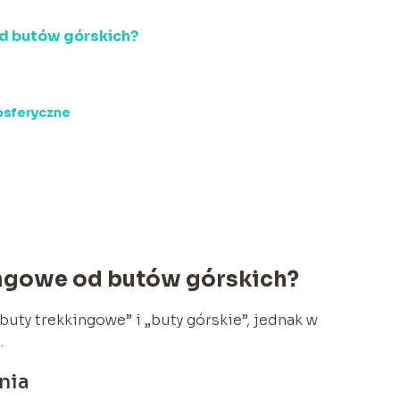
od butów górskich?
osferyczne
ingowe od butów górskich?
uty trekkingowe” i „buty górskie”, jednak w
.
nia