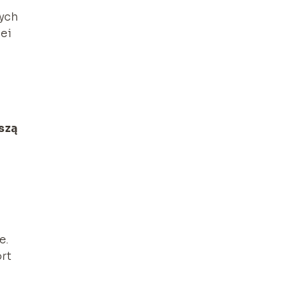
nych
lei
ższą
e.
rt