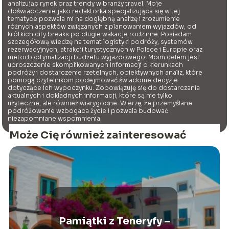
analizując rynek oraz trendy w branży travel. Moje
doświadczenie jako redaktorka specjalizująca się w tej
tematyce pozwala mi na dogłębną analizę i zrozumienie
różnych aspektów związanych z planowaniem wyjazdów, od
krótkich city breaks po długie wakacje rodzinne. Posiadam
szczegółową wiedzę na temat logistyki podróży, systemów
rezerwacyjnych, atrakcji turystycznych w Polsce i Europie oraz
metod optymalizacji budżetu wyjazdowego. Moim celem jest
uproszczenie skomplikowanych informacji o kierunkach
podróży i dostarczenie rzetelnych, obiektywnych analiz, które
pomogą czytelnikom podejmować świadome decyzje
dotyczące ich wypoczynku. Zobowiązuję się do dostarczania
aktualnych i dokładnych informacji, które są nie tylko
użyteczne, ale również wiarygodne. Wierzę, że przemyślane
podróżowanie wzbogaca życie i pozwala budować
niezapomniane wspomnienia.
Może Cię również zainteresować
Pamiątki z Teneryfy –