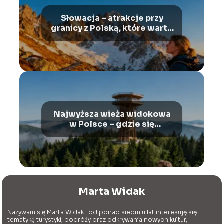
Słowacja – atrakcje przy
granicy z Polską, które warto
zobaczyć
Najwyższa wieża widokowa
w Polsce – gdzie się
znajduje?
Marta Widak
Nazywam się Marta Widak i od ponad siedmiu lat interesuję się
tematyką turystyki, podróży oraz odkrywania nowych kultur,