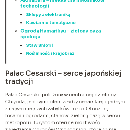
Akihabara – mekka dla miłośników
technologii
Sklepy z elektroniką
Kawiarnie tematyczne
Ogrody Hamarikyu – zielona oaza
spokoju
Staw Shioiri
Roślinność i krajobraz
Pałac Cesarski – serce japońskiej
tradycji
Pałac Cesarski, położony w centralnej dzielnicy
Chiyoda, jest symbolem władzy cesarskiej i jednym
z najważniejszych zabytków Tokio. Otoczony
fosami i ogrodami, stanowi zieloną oazę w sercu
metropolii. Turystom oferuje możliwość
zwiedzania Ogrodów Wschodnich, które są nie