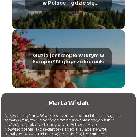
w Polsce – gdzie się
znajduje?
Gdzie jest ciepło w lutym w
Europie? Najlepsze kierunki
Marta Widak
Nazywam się Marta Widak i od ponad siedmiu lat interesuję się
tematyką turystyki, podróży oraz odkrywania nowych kultur,
analizując rynek oraz trendy w branży travel. Moje
doświadczenie jako redaktorka specjalizująca się w tej
tematyce pozwala mi na dogłębną analizę i zrozumienie