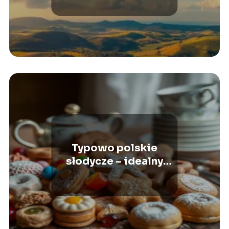
Airbusa A380
Typowo polskie
słodycze – idealny
prezent dla
obcokrajowców