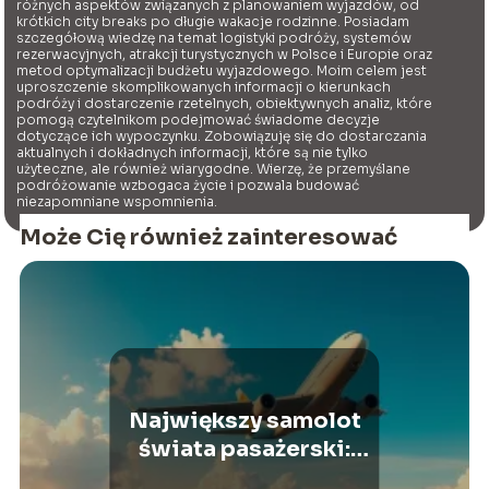
różnych aspektów związanych z planowaniem wyjazdów, od
krótkich city breaks po długie wakacje rodzinne. Posiadam
szczegółową wiedzę na temat logistyki podróży, systemów
rezerwacyjnych, atrakcji turystycznych w Polsce i Europie oraz
metod optymalizacji budżetu wyjazdowego. Moim celem jest
uproszczenie skomplikowanych informacji o kierunkach
podróży i dostarczenie rzetelnych, obiektywnych analiz, które
pomogą czytelnikom podejmować świadome decyzje
dotyczące ich wypoczynku. Zobowiązuję się do dostarczania
aktualnych i dokładnych informacji, które są nie tylko
użyteczne, ale również wiarygodne. Wierzę, że przemyślane
podróżowanie wzbogaca życie i pozwala budować
niezapomniane wspomnienia.
Może Cię również zainteresować
Największy samolot
świata pasażerski:
odkryj fenomen