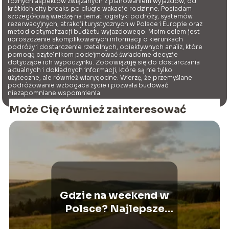
różnych aspektów związanych z planowaniem wyjazdów, od
krótkich city breaks po długie wakacje rodzinne. Posiadam
szczegółową wiedzę na temat logistyki podróży, systemów
rezerwacyjnych, atrakcji turystycznych w Polsce i Europie oraz
metod optymalizacji budżetu wyjazdowego. Moim celem jest
uproszczenie skomplikowanych informacji o kierunkach
podróży i dostarczenie rzetelnych, obiektywnych analiz, które
pomogą czytelnikom podejmować świadome decyzje
dotyczące ich wypoczynku. Zobowiązuję się do dostarczania
aktualnych i dokładnych informacji, które są nie tylko
użyteczne, ale również wiarygodne. Wierzę, że przemyślane
podróżowanie wzbogaca życie i pozwala budować
niezapomniane wspomnienia.
Może Cię również zainteresować
Gdzie na weekend w
Polsce? Najlepsze
kierunki na krótki