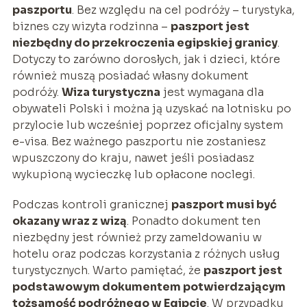
paszportu
. Bez względu na cel podróży – turystyka,
biznes czy wizyta rodzinna –
paszport jest
niezbędny do przekroczenia egipskiej granicy
.
Dotyczy to zarówno dorosłych, jak i dzieci, które
również muszą posiadać własny dokument
podróży.
Wiza turystyczna
jest wymagana dla
obywateli Polski i można ją uzyskać na lotnisku po
przylocie lub wcześniej poprzez oficjalny system
e-visa. Bez ważnego paszportu nie zostaniesz
wpuszczony do kraju, nawet jeśli posiadasz
wykupioną wycieczkę lub opłacone noclegi.
Podczas kontroli granicznej
paszport musi być
okazany wraz z wizą
. Ponadto dokument ten
niezbędny jest również przy zameldowaniu w
hotelu oraz podczas korzystania z różnych usług
turystycznych. Warto pamiętać, że
paszport jest
podstawowym dokumentem potwierdzającym
tożsamość podróżnego w Egipcie
. W przypadku