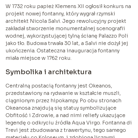
W 1732 roku papież Klemens XII ogłosił konkurs na
projekt nowej fontanny, który wygrał rzymski
architekt Nicola Salvi. Jego rewolucyjny projekt
zakładał stworzenie monumentalnej scenografii
wodnej, wykorzystującej tylną ścianę Palazzo Poli
jako tło. Budowa trwała 30 lat, a Salvi nie dożył jej
ukończenia. Ostateczna inauguracja fontanny
miała miejsce w 1762 roku.
Symbolika i architektura
Centralną postacią fontanny jest Okeanos,
przedstawiony na rydwanie w kształcie muszli,
ciągnionym przez hipokampy. Po obu stronach
Okeanosa znajdują się statuy symbolizujące
Obfitość i Zdrowie, a nad nimi reliefy ukazujące
legendę o odkryciu źródła Aqua Virgo. Fontanna di
Trevi jest zbudowana z trawertynu, tego samego
materiału co Koloseum, i zdobiona licznymi