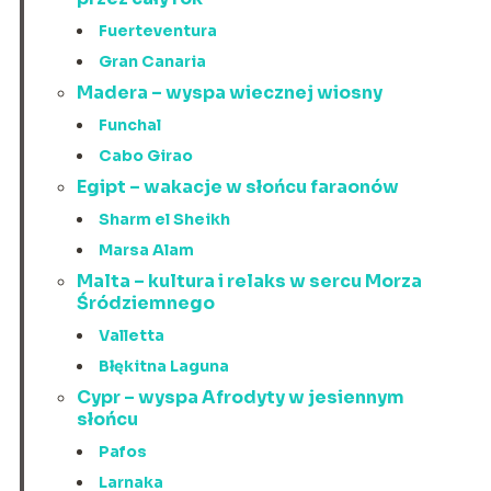
Fuerteventura
Gran Canaria
Madera – wyspa wiecznej wiosny
Funchal
Cabo Girao
Egipt – wakacje w słońcu faraonów
Sharm el Sheikh
Marsa Alam
Malta – kultura i relaks w sercu Morza
Śródziemnego
Valletta
Błękitna Laguna
Cypr – wyspa Afrodyty w jesiennym
słońcu
Pafos
Larnaka