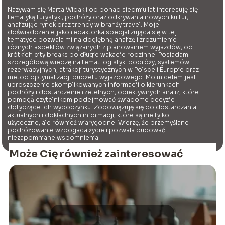
Nazywam się Marta Widak i od ponad siedmiu lat interesuję się
tematyką turystyki, podróży oraz odkrywania nowych kultur,
analizując rynek oraz trendy w branży travel. Moje
doświadczenie jako redaktorka specjalizująca się w tej
tematyce pozwala mi na dogłębną analizę i zrozumienie
różnych aspektów związanych z planowaniem wyjazdów, od
krótkich city breaks po długie wakacje rodzinne. Posiadam
szczegółową wiedzę na temat logistyki podróży, systemów
rezerwacyjnych, atrakcji turystycznych w Polsce i Europie oraz
metod optymalizacji budżetu wyjazdowego. Moim celem jest
uproszczenie skomplikowanych informacji o kierunkach
podróży i dostarczenie rzetelnych, obiektywnych analiz, które
pomogą czytelnikom podejmować świadome decyzje
dotyczące ich wypoczynku. Zobowiązuję się do dostarczania
aktualnych i dokładnych informacji, które są nie tylko
użyteczne, ale również wiarygodne. Wierzę, że przemyślane
podróżowanie wzbogaca życie i pozwala budować
niezapomniane wspomnienia.
Może Cię również zainteresować