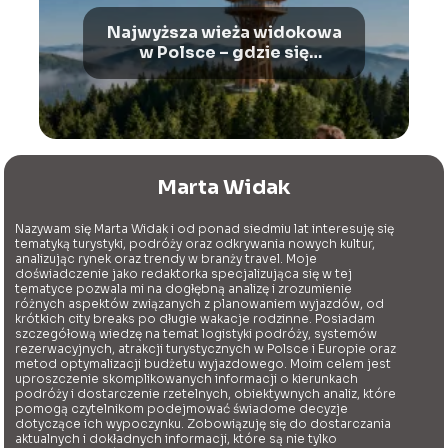
Najwyższa wieża widokowa
w Polsce – gdzie się
znajduje?
Marta Widak
Nazywam się Marta Widak i od ponad siedmiu lat interesuję się
tematyką turystyki, podróży oraz odkrywania nowych kultur,
analizując rynek oraz trendy w branży travel. Moje
doświadczenie jako redaktorka specjalizująca się w tej
tematyce pozwala mi na dogłębną analizę i zrozumienie
różnych aspektów związanych z planowaniem wyjazdów, od
krótkich city breaks po długie wakacje rodzinne. Posiadam
szczegółową wiedzę na temat logistyki podróży, systemów
rezerwacyjnych, atrakcji turystycznych w Polsce i Europie oraz
metod optymalizacji budżetu wyjazdowego. Moim celem jest
uproszczenie skomplikowanych informacji o kierunkach
podróży i dostarczenie rzetelnych, obiektywnych analiz, które
pomogą czytelnikom podejmować świadome decyzje
dotyczące ich wypoczynku. Zobowiązuję się do dostarczania
aktualnych i dokładnych informacji, które są nie tylko