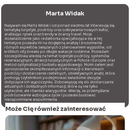
Marta Widak
Nazywam się Marta Widak i od ponad siedmiu lat interesuję się
tematyką turystyki, podróży oraz odkrywania nowych kultur,
analizując rynek oraz trendy w branży travel. Moje
doświadczenie jako redaktorka specjalizująca się w tej
tematyce pozwala mi na dogłębną analizę i zrozumienie
różnych aspektów związanych z planowaniem wyjazdów, od
krótkich city breaks po długie wakacje rodzinne. Posiadam
szczegółową wiedzę na temat logistyki podróży, systemów
rezerwacyjnych, atrakcji turystycznych w Polsce i Europie oraz
metod optymalizacji budżetu wyjazdowego. Moim celem jest
uproszczenie skomplikowanych informacji o kierunkach
podróży i dostarczenie rzetelnych, obiektywnych analiz, które
pomogą czytelnikom podejmować świadome decyzje
dotyczące ich wypoczynku. Zobowiązuję się do dostarczania
aktualnych i dokładnych informacji, które są nie tylko
użyteczne, ale również wiarygodne. Wierzę, że przemyślane
podróżowanie wzbogaca życie i pozwala budować
niezapomniane wspomnienia.
Może Cię również zainteresować