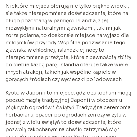
Niektóre miejsca oferują nie tylko piękne widoki,
ale także niezapomniane doświadczenia, które na
długo pozostaną w pamięci. Islandia, z jej
niezwykłymi naturalnymi zjawiskami, takimi jak
zorza polarna, to doskonałe miejsce na wyjazd dla
miłośników przyrody. Wspólne podziwianie tego
zjawiska w chłodnej, islandzkiej nocy to
niezapomniane przeżycie, które z pewnością zbliży
do siebie każdą parę. Islandia oferuje także wiele
innych atrakcji, takich jak wspólne kąpiele w
gorących źródłach czy wycieczki po lodowcach.
Kyoto w Japonii to miejsce, gdzie zakochani mogą
poczuć magię tradycyjnej Japonii w otoczeniu
pięknych ogrodów i świątyń. Tradycyjna ceremonia
herbaciana, spacer po ogrodach zen czy wizyta w
jednej z wielu świątyń to doświadczenia, które
pozwolą zakochanym na chwilę zatrzymać się i
cieszyć się sobą nawzajem. Kyoto to miejsce,