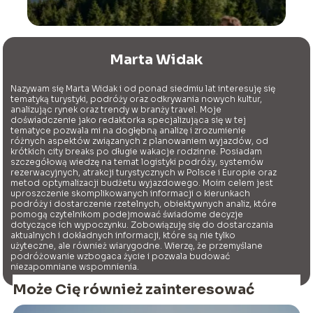
Marta Widak
Nazywam się Marta Widak i od ponad siedmiu lat interesuję się
tematyką turystyki, podróży oraz odkrywania nowych kultur,
analizując rynek oraz trendy w branży travel. Moje
doświadczenie jako redaktorka specjalizująca się w tej
tematyce pozwala mi na dogłębną analizę i zrozumienie
różnych aspektów związanych z planowaniem wyjazdów, od
krótkich city breaks po długie wakacje rodzinne. Posiadam
szczegółową wiedzę na temat logistyki podróży, systemów
rezerwacyjnych, atrakcji turystycznych w Polsce i Europie oraz
metod optymalizacji budżetu wyjazdowego. Moim celem jest
uproszczenie skomplikowanych informacji o kierunkach
podróży i dostarczenie rzetelnych, obiektywnych analiz, które
pomogą czytelnikom podejmować świadome decyzje
dotyczące ich wypoczynku. Zobowiązuję się do dostarczania
aktualnych i dokładnych informacji, które są nie tylko
użyteczne, ale również wiarygodne. Wierzę, że przemyślane
podróżowanie wzbogaca życie i pozwala budować
niezapomniane wspomnienia.
Może Cię również zainteresować