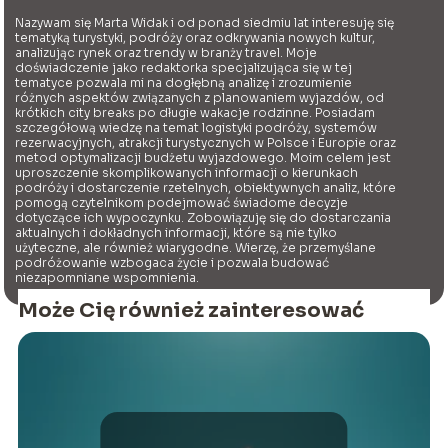
Nazywam się Marta Widak i od ponad siedmiu lat interesuję się
tematyką turystyki, podróży oraz odkrywania nowych kultur,
analizując rynek oraz trendy w branży travel. Moje
doświadczenie jako redaktorka specjalizująca się w tej
tematyce pozwala mi na dogłębną analizę i zrozumienie
różnych aspektów związanych z planowaniem wyjazdów, od
krótkich city breaks po długie wakacje rodzinne. Posiadam
szczegółową wiedzę na temat logistyki podróży, systemów
rezerwacyjnych, atrakcji turystycznych w Polsce i Europie oraz
metod optymalizacji budżetu wyjazdowego. Moim celem jest
uproszczenie skomplikowanych informacji o kierunkach
podróży i dostarczenie rzetelnych, obiektywnych analiz, które
pomogą czytelnikom podejmować świadome decyzje
dotyczące ich wypoczynku. Zobowiązuję się do dostarczania
aktualnych i dokładnych informacji, które są nie tylko
użyteczne, ale również wiarygodne. Wierzę, że przemyślane
podróżowanie wzbogaca życie i pozwala budować
niezapomniane wspomnienia.
Może Cię również zainteresować