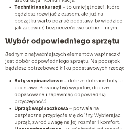
asekuracja i komunikacja.
Techniki asekuracji
– to umiejętności, które
będziesz rozwijać z czasem, ale już na
początku warto poznać podstawy, by wiedzieć,
jak zapewnić bezpieczeństwo sobie i innym.
Wybór odpowiedniego sprzętu
Jednym z najważniejszych elementów wspinaczki
jest dobór odpowiedniego sprzętu. Na początek
będziesz potrzebować kilku podstawowych rzeczy:
Buty wspinaczkowe
– dobrze dobrane buty to
podstawa. Powinny być wygodne, dobrze
dopasowane i zapewniać odpowiednią
przyczepność.
Uprząż wspinaczkowa
– pozwala na
bezpieczne przypięcie się do liny. Wybierając
uprząż, zwróć uwagę na jej rozmiar i komfort.