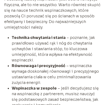
fizyczna, ale to nie wszystko. Warto również skupić
się na nauce technik wspinaczkowych, które
pozwolą Ci poruszać się po ścianach w sposób
efektywny i bezpieczny. Do najważniejszych
umiejętności należy:
Technika chwytania i stania
– poznanie, jak
prawidłowo używać rąk i nóg do chwytania
uchwytów i stawiania stóp, to kluczowa
umiejętność, która wpływa na efektywność
wspinaczki.
Równowaga i precyzyjność
– wspinaczka
wymaga doskonałej równowagi i precyzyjnego
ustawiania ciała w celu zminimalizowania
zużycia energii.
Wspinaczka w zespole
– jeśli decydujesz się
na wspinaczkę z partnerem, musisz nauczyć
się podstawowych zasad bezpieczeństwa, jak