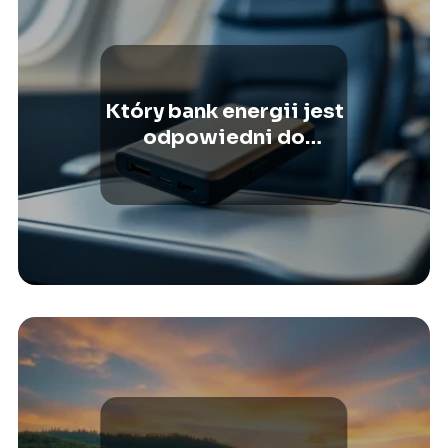
Który bank energii jest
odpowiedni do
samolotu?