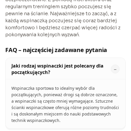
regularnym treningiem szybko poczujesz się
pewnie na ścianie. Najważniejsze to zacząć, a z
każdą wspinaczką poczujesz się coraz bardziej
komfortowo i będziesz czerpać więcej radości z
pokonywania kolejnych wyzwań.
FAQ – najczęściej zadawane pytania
Jaki rodzaj wspinaczki jest polecany dla
początkujących?
Wspinaczka sportowa to idealny wybór dla
początkujących, ponieważ drogi są dobrze oznaczone,
a wspinaczki są często mniej wymagające. Sztuczne
ścianki wspinaczkowe oferują różne poziomy trudności
i są doskonałym miejscem do nauki podstawowych
technik wspinaczkowych.