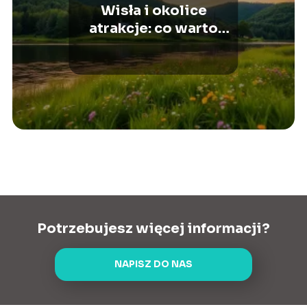
Wisła i okolice
atrakcje: co warto
zobaczyć w tym
malowniczym
regionie?
Potrzebujesz więcej informacji?
NAPISZ DO NAS