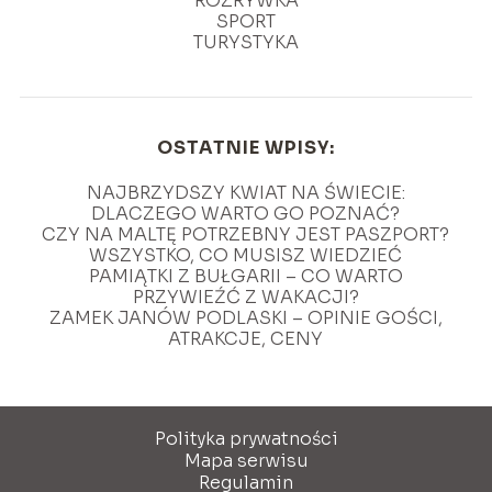
ROZRYWKA
SPORT
TURYSTYKA
OSTATNIE WPISY:
NAJBRZYDSZY KWIAT NA ŚWIECIE:
DLACZEGO WARTO GO POZNAĆ?
CZY NA MALTĘ POTRZEBNY JEST PASZPORT?
WSZYSTKO, CO MUSISZ WIEDZIEĆ
PAMIĄTKI Z BUŁGARII – CO WARTO
PRZYWIEŹĆ Z WAKACJI?
ZAMEK JANÓW PODLASKI – OPINIE GOŚCI,
ATRAKCJE, CENY
Polityka prywatności
Mapa serwisu
Regulamin