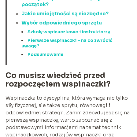
początek?
Jakie umiejętności są niezbędne?
Wybór odpowiedniego sprzętu
Szkoły wspinaczkowe i instruktorzy
Pierwsze wspinaczki – na co zwrócić
uwagę?
Podsumowanie
Co musisz wiedzieć przed
rozpoczęciem wspinaczki?
Wspinaczka to dyscyplina, która wymaga nie tylko
siły fizycznej, ale także sprytu, równowagi i
odpowiedniej strategii. Zanim zdecydujesz się na
pierwszą wspinaczkę, warto zapoznać się z
podstawowymi informacjami na temat technik
wspinaczkowych, rodzajów wspinaczki oraz