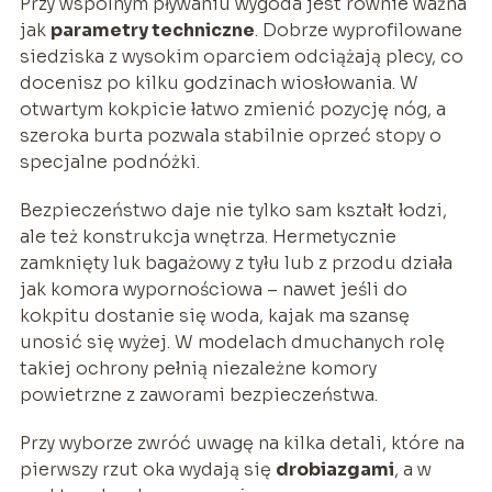
Przy wspólnym pływaniu wygoda jest równie ważna
jak
parametry techniczne
. Dobrze wyprofilowane
siedziska z wysokim oparciem odciążają plecy, co
docenisz po kilku godzinach wiosłowania. W
otwartym kokpicie łatwo zmienić pozycję nóg, a
szeroka burta pozwala stabilnie oprzeć stopy o
specjalne podnóżki.
Bezpieczeństwo daje nie tylko sam kształt łodzi,
ale też konstrukcja wnętrza. Hermetycznie
zamknięty luk bagażowy z tyłu lub z przodu działa
jak komora wypornościowa – nawet jeśli do
kokpitu dostanie się woda, kajak ma szansę
unosić się wyżej. W modelach dmuchanych rolę
takiej ochrony pełnią niezależne komory
powietrzne z zaworami bezpieczeństwa.
Przy wyborze zwróć uwagę na kilka detali, które na
pierwszy rzut oka wydają się
drobiazgami
, a w