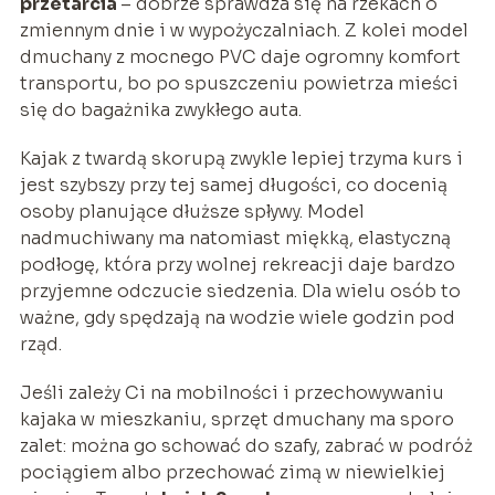
przetarcia
– dobrze sprawdza się na rzekach o
zmiennym dnie i w wypożyczalniach. Z kolei model
dmuchany z mocnego PVC daje ogromny komfort
transportu, bo po spuszczeniu powietrza mieści
się do bagażnika zwykłego auta.
Kajak z twardą skorupą zwykle lepiej trzyma kurs i
jest szybszy przy tej samej długości, co docenią
osoby planujące dłuższe spływy. Model
nadmuchiwany ma natomiast miękką, elastyczną
podłogę, która przy wolnej rekreacji daje bardzo
przyjemne odczucie siedzenia. Dla wielu osób to
ważne, gdy spędzają na wodzie wiele godzin pod
rząd.
Jeśli zależy Ci na mobilności i przechowywaniu
kajaka w mieszkaniu, sprzęt dmuchany ma sporo
zalet: można go schować do szafy, zabrać w podróż
pociągiem albo przechować zimą w niewielkiej