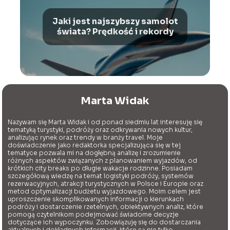
Jaki jest najszybszy samolot
świata? Prędkość i rekordy
Marta Widak
Nazywam się Marta Widak i od ponad siedmiu lat interesuję się
tematyką turystyki, podróży oraz odkrywania nowych kultur,
analizując rynek oraz trendy w branży travel. Moje
doświadczenie jako redaktorka specjalizująca się w tej
tematyce pozwala mi na dogłębną analizę i zrozumienie
różnych aspektów związanych z planowaniem wyjazdów, od
krótkich city breaks po długie wakacje rodzinne. Posiadam
szczegółową wiedzę na temat logistyki podróży, systemów
rezerwacyjnych, atrakcji turystycznych w Polsce i Europie oraz
metod optymalizacji budżetu wyjazdowego. Moim celem jest
uproszczenie skomplikowanych informacji o kierunkach
podróży i dostarczenie rzetelnych, obiektywnych analiz, które
pomogą czytelnikom podejmować świadome decyzje
dotyczące ich wypoczynku. Zobowiązuję się do dostarczania
aktualnych i dokładnych informacji, które są nie tylko