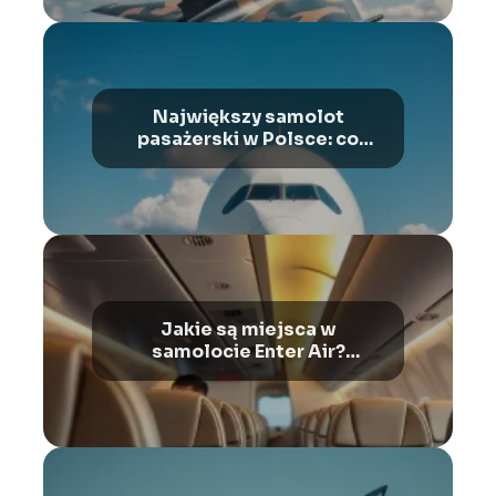
Największy samolot
pasażerski w Polsce: co
warto wiedzieć?
Jakie są miejsca w
samolocie Enter Air?
Przewodnik po Boeing 737-
800