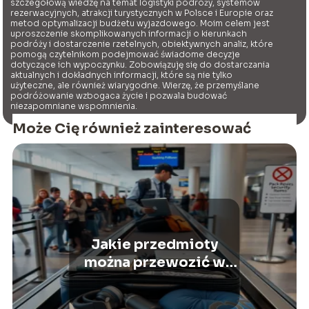
szczegółową wiedzę na temat logistyki podróży, systemów
rezerwacyjnych, atrakcji turystycznych w Polsce i Europie oraz
metod optymalizacji budżetu wyjazdowego. Moim celem jest
uproszczenie skomplikowanych informacji o kierunkach
podróży i dostarczenie rzetelnych, obiektywnych analiz, które
pomogą czytelnikom podejmować świadome decyzje
dotyczące ich wypoczynku. Zobowiązuję się do dostarczania
aktualnych i dokładnych informacji, które są nie tylko
użyteczne, ale również wiarygodne. Wierzę, że przemyślane
podróżowanie wzbogaca życie i pozwala budować
niezapomniane wspomnienia.
Może Cię również zainteresować
Jakie przedmioty
można przewozić w
bagażu
rejestrowanym?