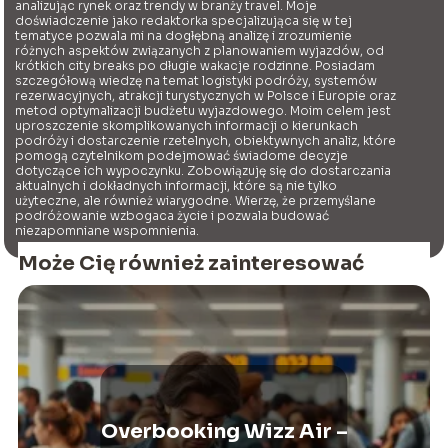
analizując rynek oraz trendy w branży travel. Moje
doświadczenie jako redaktorka specjalizująca się w tej
tematyce pozwala mi na dogłębną analizę i zrozumienie
różnych aspektów związanych z planowaniem wyjazdów, od
krótkich city breaks po długie wakacje rodzinne. Posiadam
szczegółową wiedzę na temat logistyki podróży, systemów
rezerwacyjnych, atrakcji turystycznych w Polsce i Europie oraz
metod optymalizacji budżetu wyjazdowego. Moim celem jest
uproszczenie skomplikowanych informacji o kierunkach
podróży i dostarczenie rzetelnych, obiektywnych analiz, które
pomogą czytelnikom podejmować świadome decyzje
dotyczące ich wypoczynku. Zobowiązuję się do dostarczania
aktualnych i dokładnych informacji, które są nie tylko
użyteczne, ale również wiarygodne. Wierzę, że przemyślane
podróżowanie wzbogaca życie i pozwala budować
niezapomniane wspomnienia.
Może Cię również zainteresować
Overbooking Wizz Air –