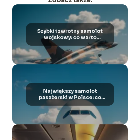
Zobacz także:
Szybki i zwrotny samolot
wojskowy: co warto
wiedzieć?
Największy samolot
pasażerski w Polsce: co
warto wiedzieć?