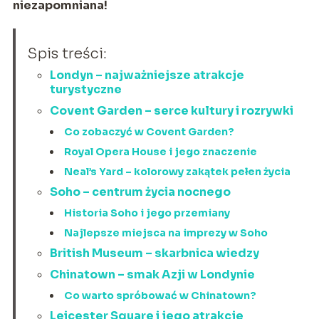
niezapomniana!
Spis treści:
Londyn – najważniejsze atrakcje
turystyczne
Covent Garden – serce kultury i rozrywki
Co zobaczyć w Covent Garden?
Royal Opera House i jego znaczenie
Neal’s Yard – kolorowy zakątek pełen życia
Soho – centrum życia nocnego
Historia Soho i jego przemiany
Najlepsze miejsca na imprezy w Soho
British Museum – skarbnica wiedzy
Chinatown – smak Azji w Londynie
Co warto spróbować w Chinatown?
Leicester Square i jego atrakcje