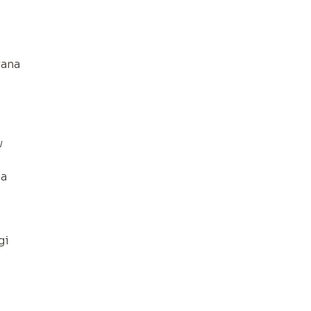
wana
w
da
gi