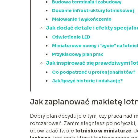
Budowa terminala i zabudowy
Dodanie infrastruktury lotniskowej
Malowanie i wykończenie
Jak dodać detale i efekty specjaln
Oświetlenie LED
Miniaturowe sceny i “życie” na lotnis
Przykładowy plan prac
Jak inspirować się prawdziwymi lo
Co podpatrzeć u profesjonalistów?
Jak łączyć historię i edukację?
Jak zaplanować makietę lot
Dobry plan decyduje o tym, czy praca nad 
rozczarowań. Zanim sięgniesz po nożyczki, k
opowiadać Twoje
lotnisko w miniaturze
. 