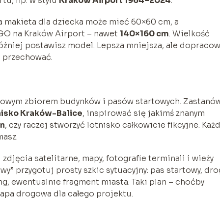
rtu, np. w stylu
Kraków Airport 1964–2024
.
ta makieta dla dziecka może mieć 60×60 cm, a
EGO na Kraków Airport – nawet
140×160 cm
. Wielkość
źniej postawisz model. Lepsza mniejsza, ale dopraco
e przechować.
kowym zbiorem budynków i pasów startowych. Zastanó
nisko Kraków-Balice
, inspirować się jakimś znanym
on
, czy raczej stworzyć lotnisko całkowicie fikcyjne. Każ
masz.
 zdjęcia satelitarne, mapy, fotografie terminali i wieży
wy” przygotuj prosty szkic sytuacyjny: pas startowy, dro
ng, ewentualnie fragment miasta. Taki plan – choćby
mapa drogowa dla całego projektu.