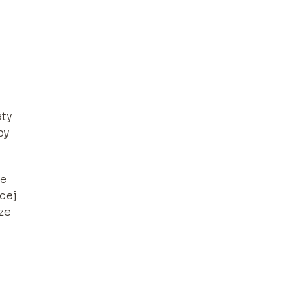
aty
by
ie
cej.
ze