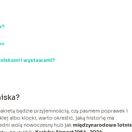
e?
ku
tniskami i wystawami?
niska?
makietą będzie przyjemnością, czy pasmem poprawek i
lej albo klocki, warto określić, jaką historię ma
Jedni wolą nowoczesny hub jak
międzynarodowe lotni