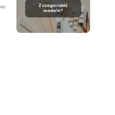
Z czego robić
esz
modele?