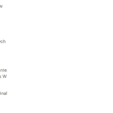
ów
ych
anie
y. W
inal