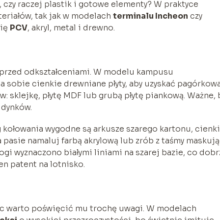
, czy raczej plastik i gotowe elementy? W praktyce
teriałów, tak jak w modelach
terminalu Incheon
czy
się
PCV
, akryl, metal i drewno.
i przed odkształceniami. W modelu kampusu
a sobie cienkie drewniane płyty, aby uzyskać pagórkow
w: sklejkę, płytę MDF lub grubą płytę piankową. Ważne, 
udynków.
 kołowania wygodne są arkusze szarego kartonu, cienk
a pasie namaluj farbą akrylową lub zrób z taśmy maskują
i wyznaczono białymi liniami na szarej bazie, co dobr
en patent na lotnisko.
ięc warto poświęcić mu trochę uwagi. W modelach