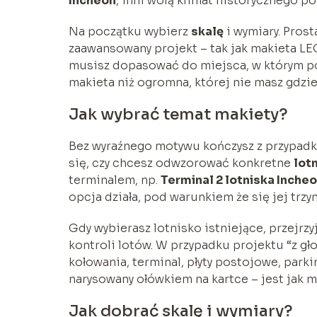
Incheon
, inni wolą klimat historycznego po
Na początku wybierz
skalę
i wymiary. Pros
zaawansowany projekt – tak jak makieta L
musisz dopasować do miejsca, w którym pó
makieta niż ogromna, której nie masz gdzi
Jak wybrać temat makiety?
Bez wyraźnego motywu kończysz z przypad
się, czy chcesz odwzorować konkretne
lot
terminalem, np.
Terminal 2 lotniska Inche
opcja działa, pod warunkiem że się jej trzy
Gdy wybierasz lotnisko istniejące, przejrzyj
kontroli lotów. W przypadku projektu “z gło
kołowania, terminal, płyty postojowe, parki
narysowany ołówkiem na kartce – jest jak 
Jak dobrać skalę i wymiary?