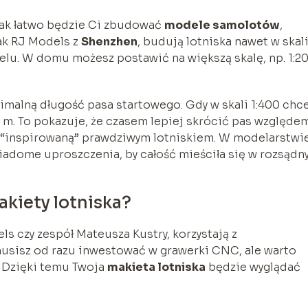
 jak łatwo będzie Ci zbudować
modele samolotów
,
ak RJ Models z
Shenzhen
, budują lotniska nawet w skal
delu. W domu możesz postawić na większą skalę, np. 1:2
imalną długość pasa startowego. Gdy w skali 1:400 chc
m. To pokazuje, że czasem lepiej skrócić pas względe
o “inspirowaną” prawdziwym lotniskiem. W modelarstwi
wiadome uproszczenia, by całość mieściła się w rozsądn
akiety lotniska?
ls czy zespół Mateusza Kustry, korzystają z
musisz od razu inwestować w grawerki CNC, ale warto
. Dzięki temu Twoja
makieta lotniska
będzie wyglądać