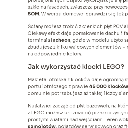
profesjonalnych często wykorzystuje się
pl
szkło na fasadach, zwłaszcza przy nowoczes
SOM
. W wersji domowej sprawdzi się też pr
Ściany możesz zrobić z cienkich płyt PCV 
Ciekawy efekt daje pomalowanie dachu i fa
terminala
Incheon
, gdzie w modelu użyto s
zbudujesz z kilku walcowych elementów – n
na odpowiednie kolory.
Jak wykorzystać klocki LEGO?
Makieta lotniska z klocków daje ogromną
portu lotniczego z prawie
45 000 klockó
domu nie potrzebujesz aż takiej liczby el
Najłatwiej zacząć od płyt bazowych, na który
z LEGO możesz urozmaicić przezroczystymi
prostymi wiatami nad wejściami. Teren wok
samolotów
, pojazdów serwisowych oraz fi