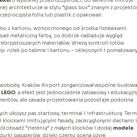
eksi
o wysokiej przezroczystości, bo świetnie imituje
nej architekturze w stylu “glass box” znanym z projekt
zezroczysta folia lub plastik z opakowań.
albo z kartonu, wzmocnionego od środka listewkami.
sad metaliczną farbą, co dobrze naśladuje wygląd
rebrzystoszarych materiałów. Wieżę kontroli lotów
p. rolek po taśmie i kartonu – oklejonych i pomalowan
 swobodę. Kraków Airport zorganizował wspólne budow
w LEGO
, a efekt jest jednocześnie zabawowy i edukacyjn
ementów, ale zasada projektowania pozostaje podobna.
ch ułożysz pas startowy, terminal i infrastrukturę. Term
 klockami imitującymi fasady, zaokrąglonymi dachami i
ół obsadź “zielenią” z małych klocków i dodaj
modele
gurki pasażerów, dzięki czemu scena ożyje.