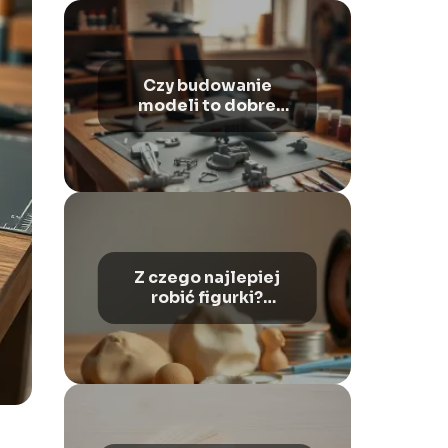
Czy budowanie
modeli to dobre
hobby?
Z czego najlepiej
robić figurki?
Porównanie
materiałów