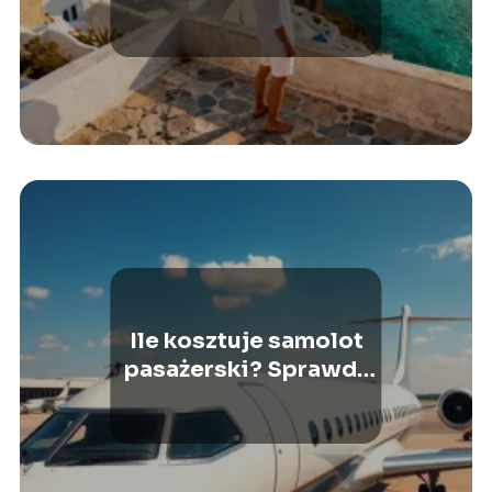
greckich archipelagach
Ile kosztuje samolot
pasażerski? Sprawdź
aktualne ceny!