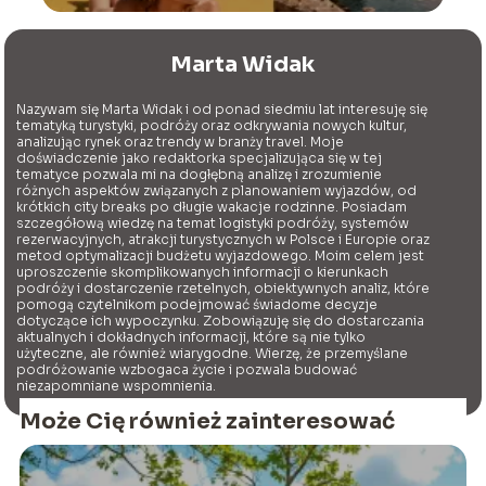
Marta Widak
Nazywam się Marta Widak i od ponad siedmiu lat interesuję się
tematyką turystyki, podróży oraz odkrywania nowych kultur,
analizując rynek oraz trendy w branży travel. Moje
doświadczenie jako redaktorka specjalizująca się w tej
tematyce pozwala mi na dogłębną analizę i zrozumienie
różnych aspektów związanych z planowaniem wyjazdów, od
krótkich city breaks po długie wakacje rodzinne. Posiadam
szczegółową wiedzę na temat logistyki podróży, systemów
rezerwacyjnych, atrakcji turystycznych w Polsce i Europie oraz
metod optymalizacji budżetu wyjazdowego. Moim celem jest
uproszczenie skomplikowanych informacji o kierunkach
podróży i dostarczenie rzetelnych, obiektywnych analiz, które
pomogą czytelnikom podejmować świadome decyzje
dotyczące ich wypoczynku. Zobowiązuję się do dostarczania
aktualnych i dokładnych informacji, które są nie tylko
użyteczne, ale również wiarygodne. Wierzę, że przemyślane
podróżowanie wzbogaca życie i pozwala budować
niezapomniane wspomnienia.
Może Cię również zainteresować