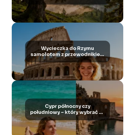
szlaki, atrakcje
Wycieczka do Rzymu
samolotem z przewodnikiem
– co warto wiedzieć?
Cypr północny czy
południowy – który wybrać na
wakacje?