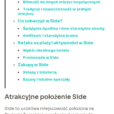
Bliskość do innych miejsc turystycznych
Tradycja i nowoczesność w jednym
miejscu
Co zobaczyć w Side?
Świątynia Apollina i inne starożytne skarby
Amfiteatr i starożytna brama
Relaks na plaży i aktywności w Side
Wybór idealnego hotelu
Promenada w Side
Zakupy w Side
Sklepy z biżuterią
Bazary i lokalne specjały
Atrakcyjne położenie Side
Side to urokliwa miejscowość położona na