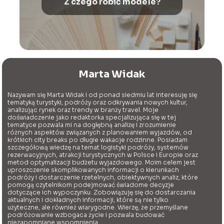
Z czego robić modele?
Marta Widak
Nazywam się Marta Widak i od ponad siedmiu lat interesuję się
tematyką turystyki, podróży oraz odkrywania nowych kultur,
analizując rynek oraz trendy w branży travel. Moje
doświadczenie jako redaktorka specjalizująca się w tej
tematyce pozwala mi na dogłębną analizę i zrozumienie
różnych aspektów związanych z planowaniem wyjazdów, od
krótkich city breaks po długie wakacje rodzinne. Posiadam
szczegółową wiedzę na temat logistyki podróży, systemów
rezerwacyjnych, atrakcji turystycznych w Polsce i Europie oraz
metod optymalizacji budżetu wyjazdowego. Moim celem jest
uproszczenie skomplikowanych informacji o kierunkach
podróży i dostarczenie rzetelnych, obiektywnych analiz, które
pomogą czytelnikom podejmować świadome decyzje
dotyczące ich wypoczynku. Zobowiązuję się do dostarczania
aktualnych i dokładnych informacji, które są nie tylko
użyteczne, ale również wiarygodne. Wierzę, że przemyślane
podróżowanie wzbogaca życie i pozwala budować
niezapomniane wspomnienia.