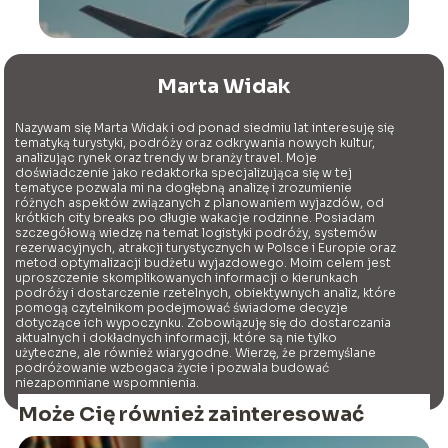
Marta Widak
Nazywam się Marta Widak i od ponad siedmiu lat interesuję się
tematyką turystyki, podróży oraz odkrywania nowych kultur,
analizując rynek oraz trendy w branży travel. Moje
doświadczenie jako redaktorka specjalizująca się w tej
tematyce pozwala mi na dogłębną analizę i zrozumienie
różnych aspektów związanych z planowaniem wyjazdów, od
krótkich city breaks po długie wakacje rodzinne. Posiadam
szczegółową wiedzę na temat logistyki podróży, systemów
rezerwacyjnych, atrakcji turystycznych w Polsce i Europie oraz
metod optymalizacji budżetu wyjazdowego. Moim celem jest
uproszczenie skomplikowanych informacji o kierunkach
podróży i dostarczenie rzetelnych, obiektywnych analiz, które
pomogą czytelnikom podejmować świadome decyzje
dotyczące ich wypoczynku. Zobowiązuję się do dostarczania
aktualnych i dokładnych informacji, które są nie tylko
użyteczne, ale również wiarygodne. Wierzę, że przemyślane
podróżowanie wzbogaca życie i pozwala budować
niezapomniane wspomnienia.
Może Cię również zainteresować