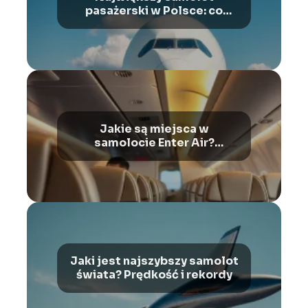
pasażerski w Polsce: co
warto wiedzieć?
Jakie są miejsca w
samolocie Enter Air?
Przewodnik po Boeing 737-
800
Jaki jest najszybszy samolot
świata? Prędkość i rekordy