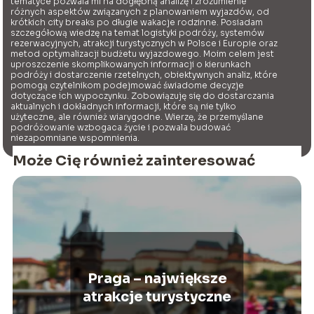
tematyce pozwala mi na dogłębną analizę i zrozumienie
różnych aspektów związanych z planowaniem wyjazdów, od
krótkich city breaks po długie wakacje rodzinne. Posiadam
szczegółową wiedzę na temat logistyki podróży, systemów
rezerwacyjnych, atrakcji turystycznych w Polsce i Europie oraz
metod optymalizacji budżetu wyjazdowego. Moim celem jest
uproszczenie skomplikowanych informacji o kierunkach
podróży i dostarczenie rzetelnych, obiektywnych analiz, które
pomogą czytelnikom podejmować świadome decyzje
dotyczące ich wypoczynku. Zobowiązuję się do dostarczania
aktualnych i dokładnych informacji, które są nie tylko
użyteczne, ale również wiarygodne. Wierzę, że przemyślane
podróżowanie wzbogaca życie i pozwala budować
niezapomniane wspomnienia.
Może Cię również zainteresować
Praga – największe
atrakcje turystyczne