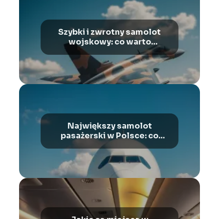
Szybki i zwrotny samolot
wojskowy: co warto
wiedzieć?
Największy samolot
pasażerski w Polsce: co
warto wiedzieć?