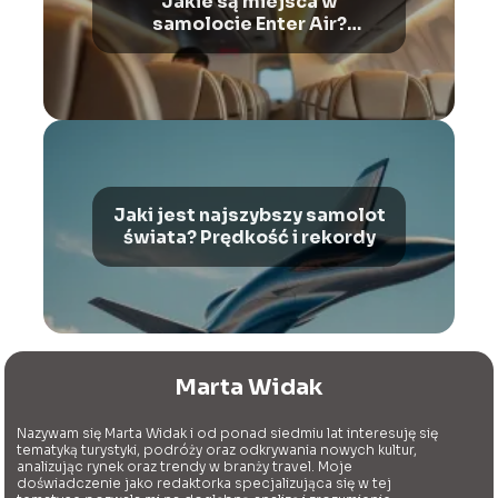
Jakie są miejsca w
samolocie Enter Air?
Przewodnik po Boeing 737-
800
Jaki jest najszybszy samolot
świata? Prędkość i rekordy
Marta Widak
Nazywam się Marta Widak i od ponad siedmiu lat interesuję się
tematyką turystyki, podróży oraz odkrywania nowych kultur,
analizując rynek oraz trendy w branży travel. Moje
doświadczenie jako redaktorka specjalizująca się w tej