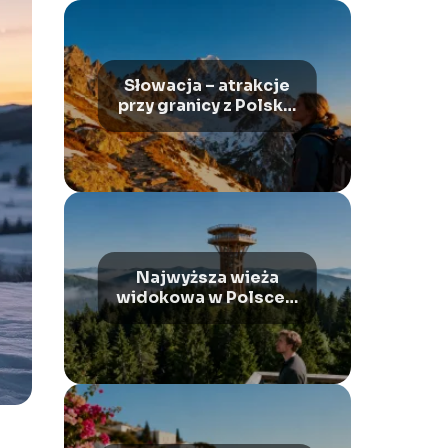
Słowacja – atrakcje
przy granicy z Polską,
które warto zobaczyć
Najwyższa wieża
widokowa w Polsce –
gdzie się znajduje?