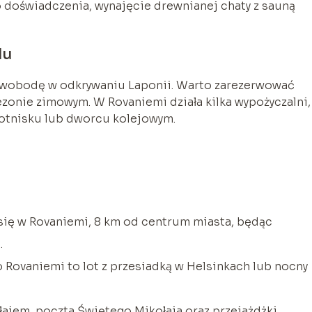
 doświadczenia, wynajęcie drewnianej chaty z sauną
du
wobodę w odkrywaniu Laponii. Warto zarezerwować
zonie zimowym. W Rovaniemi działa kilka wypożyczalni,
 lotnisku lub dworcu kolejowym.
się w Rovaniemi, 8 km od centrum miasta, będąc
.
Rovaniemi to lot z przesiadką w Helsinkach lub nocny
łajem, poczta Świętego Mikołaja oraz przejażdżki