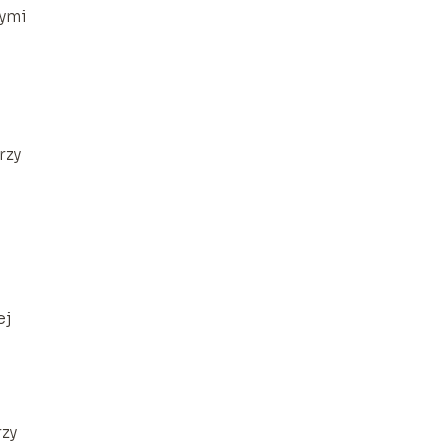
cymi
rzy
ej
zy