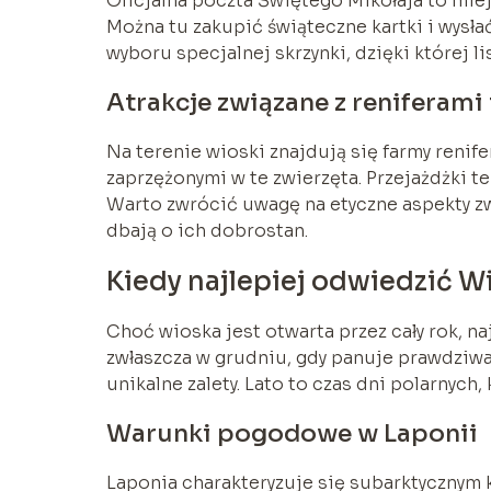
Oficjalna poczta Świętego Mikołaja to miejs
Można tu zakupić świąteczne kartki i wysł
wyboru specjalnej skrzynki, dzięki której 
Atrakcje związane z reniferami 
Na terenie wioski znajdują się farmy renif
zaprzężonymi w te zwierzęta. Przejażdżki te
Warto zwrócić uwagę na etyczne aspekty zw
dbają o ich dobrostan.
Kiedy najlepiej odwiedzić W
Choć wioska jest otwarta przez cały rok, n
zwłaszcza w grudniu, gdy panuje prawdziw
unikalne zalety. Lato to czas dni polarnych,
Warunki pogodowe w Laponii
Laponia charakteryzuje się subarktycznym 