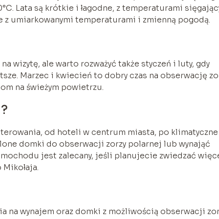
C. Lata są krótkie i łagodne, z temperaturami sięgają
owe z umiarkowanymi temperaturami i zmienną pogodą.
a wizytę, ale warto rozważyć także styczeń i luty, gdy
rótsze. Marzec i kwiecień to dobry czas na obserwację zo
ciom na świeżym powietrzu.
i?
terowania, od hoteli w centrum miasta, po klimatyczne
lone domki do obserwacji zorzy polarnej lub wynająć
amochodu jest zalecany, jeśli planujecie zwiedzać więc
 Mikołaja.
ia na wynajem oraz domki z możliwością obserwacji zor