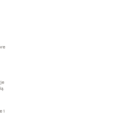
óre
je
ią.
e i