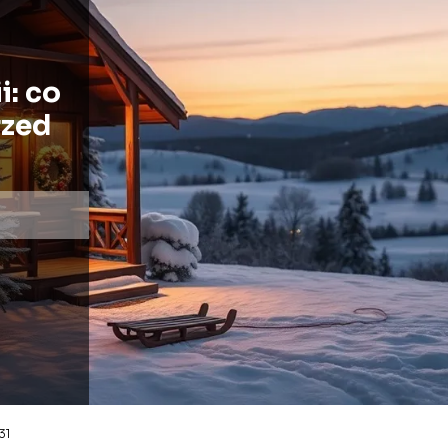
i: co
rzed
31