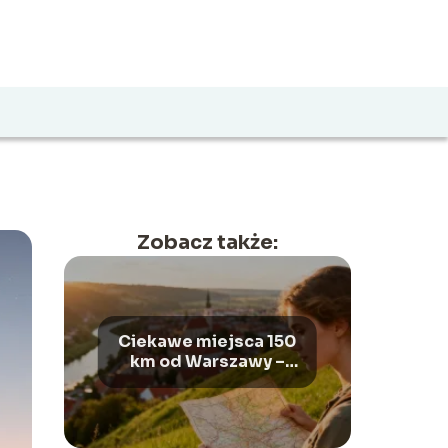
Zobacz także:
Ciekawe miejsca 150
km od Warszawy –
gdzie warto
pojechać?