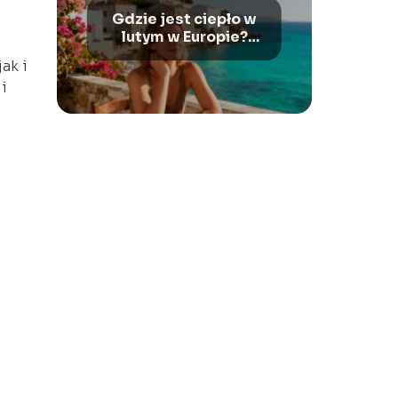
Gdzie jest ciepło w
lutym w Europie?
Najlepsze kierunki
ak i
i