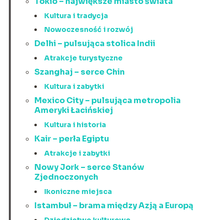
Tokio – największe miasto świata
Kultura i tradycja
Nowoczesność i rozwój
Delhi – pulsująca stolica Indii
Atrakcje turystyczne
Szanghaj – serce Chin
Kultura i zabytki
Mexico City – pulsująca metropolia
Ameryki Łacińskiej
Kultura i historia
Kair – perła Egiptu
Atrakcje i zabytki
Nowy Jork – serce Stanów
Zjednoczonych
Ikoniczne miejsca
Istambuł – brama między Azją a Europą