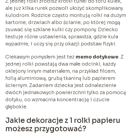
Z jednej rolki zrobisz krótki tunel do toru kulek,
ale już kilka rurek pozwoli ułożyć skomplikowany
kulodrom. Rodzice często montują rolki na dużym
kartonie, drzwiach albo ścianie, po której mogą
zsuwać się szklane kulki czy pompony. Dziecko
testuje różne ustawienia, sprawdza, gdzie kula
wypadnie, i uczy się przy okazji podstaw fizyki.
Ciekawym pomysłem jest też
memo dotykowe
. Z
jednej rolki powstają dwa małe odcinki, każdy
oklejony innym materiałem, na przykład filcem,
folią aluminiową, grubą tkaniną lub papierem
ściernym. Zadaniem dziecka jest odnalezienie
dwóch jednakowych powierzchni tylko za pomocą
dotyku, co wzmacnia koncentrację i czucie
głębokie.
Jakie dekoracje z 1 rolki papieru
możesz przygotować?