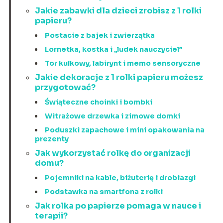
Jakie zabawki dla dzieci zrobisz z 1 rolki
papieru?
Postacie z bajek i zwierzątka
Lornetka, kostka i „ludek nauczyciel”
Tor kulkowy, labirynt i memo sensoryczne
Jakie dekoracje z 1 rolki papieru możesz
przygotować?
Świąteczne choinki i bombki
Witrażowe drzewka i zimowe domki
Poduszki zapachowe i mini opakowania na
prezenty
Jak wykorzystać rolkę do organizacji
domu?
Pojemniki na kable, biżuterię i drobiazgi
Podstawka na smartfona z rolki
Jak rolka po papierze pomaga w nauce i
terapii?