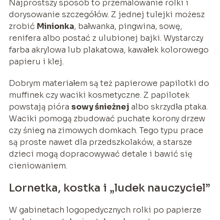
Najprostszy sposób to przemalowanie rolki i
dorysowanie szczegółów. Z jednej tulejki możesz
zrobić
Minionka
, bałwanka, pingwina, sowę,
renifera albo postać z ulubionej bajki. Wystarczy
farba akrylowa lub plakatowa, kawałek kolorowego
papieru i klej.
Dobrym materiałem są też papierowe papilotki do
muffinek czy waciki kosmetyczne. Z papilotek
powstają pióra
sowy śnieżnej
albo skrzydła ptaka.
Waciki pomogą zbudować puchate korony drzew
czy śnieg na zimowych domkach. Tego typu prace
są proste nawet dla przedszkolaków, a starsze
dzieci mogą dopracowywać detale i bawić się
cieniowaniem.
Lornetka, kostka i „ludek nauczyciel”
W gabinetach logopedycznych rolki po papierze