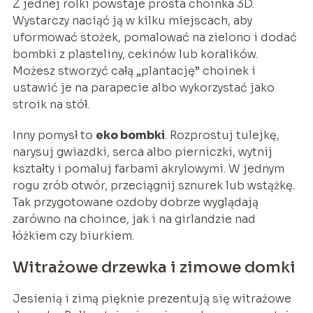
Z jednej rolki powstaje prosta choinka 3D.
Wystarczy naciąć ją w kilku miejscach, aby
uformować stożek, pomalować na zielono i dodać
bombki z plasteliny, cekinów lub koralików.
Możesz stworzyć całą „plantację” choinek i
ustawić je na parapecie albo wykorzystać jako
stroik na stół.
Inny pomysł to
eko bombki
. Rozprostuj tulejkę,
narysuj gwiazdki, serca albo pierniczki, wytnij
kształty i pomaluj farbami akrylowymi. W jednym
rogu zrób otwór, przeciągnij sznurek lub wstążkę.
Tak przygotowane ozdoby dobrze wyglądają
zarówno na choince, jak i na girlandzie nad
łóżkiem czy biurkiem.
Witrażowe drzewka i zimowe domki
Jesienią i zimą pięknie prezentują się witrażowe