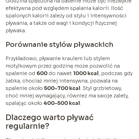
Godzina spędzona na basenie może być niezwykle
efektywna pod względem spalania kalorii. Ilość
spalonych kalorii zależy od stylu i intensywności
pływania, a także od wagi i kondycji fizycznej
pływaka.
Porównanie stylów pływackich
Przykładowo, pływanie kraulem lub stylem
motylkowym przez godzinę może pozwolić na
spalenie od
600
do nawet
1000 kcal
, podczas gdy
żabka, chociaż mniej intensywna, pozwala na
spalenie około
500-700 kcal
. Styl grzbietowy,
choć mniej wymagający, również ma swoje zalety,
spalając około
400-500 kcal
.
Dlaczego warto pływać
regularnie?