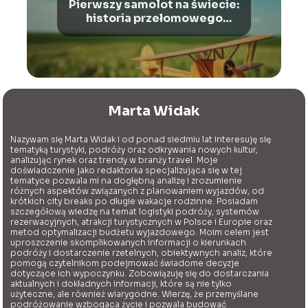
Pierwszy samolot na świecie:
historia przełomowego
wynalazku
Marta Widak
Nazywam się Marta Widak i od ponad siedmiu lat interesuję się
tematyką turystyki, podróży oraz odkrywania nowych kultur,
analizując rynek oraz trendy w branży travel. Moje
doświadczenie jako redaktorka specjalizująca się w tej
tematyce pozwala mi na dogłębną analizę i zrozumienie
różnych aspektów związanych z planowaniem wyjazdów, od
krótkich city breaks po długie wakacje rodzinne. Posiadam
szczegółową wiedzę na temat logistyki podróży, systemów
rezerwacyjnych, atrakcji turystycznych w Polsce i Europie oraz
metod optymalizacji budżetu wyjazdowego. Moim celem jest
uproszczenie skomplikowanych informacji o kierunkach
podróży i dostarczenie rzetelnych, obiektywnych analiz, które
pomogą czytelnikom podejmować świadome decyzje
dotyczące ich wypoczynku. Zobowiązuję się do dostarczania
aktualnych i dokładnych informacji, które są nie tylko
użyteczne, ale również wiarygodne. Wierzę, że przemyślane
podróżowanie wzbogaca życie i pozwala budować