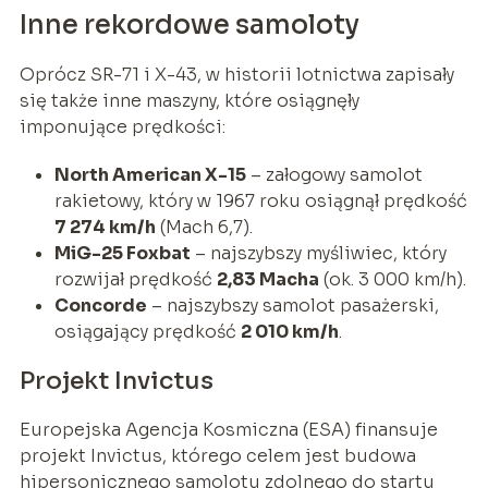
Inne rekordowe samoloty
Oprócz SR-71 i X-43, w historii lotnictwa zapisały
się także inne maszyny, które osiągnęły
imponujące prędkości:
North American X-15
– załogowy samolot
rakietowy, który w 1967 roku osiągnął prędkość
7 274 km/h
(Mach 6,7).
MiG-25 Foxbat
– najszybszy myśliwiec, który
rozwijał prędkość
2,83 Macha
(ok. 3 000 km/h).
Concorde
– najszybszy samolot pasażerski,
osiągający prędkość
2 010 km/h
.
Projekt Invictus
Europejska Agencja Kosmiczna (ESA) finansuje
projekt Invictus, którego celem jest budowa
hipersonicznego samolotu zdolnego do startu