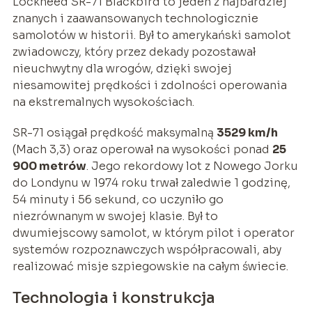
Lockheed SR-71 Blackbird to jeden z najbardziej
znanych i zaawansowanych technologicznie
samolotów w historii. Był to amerykański samolot
zwiadowczy, który przez dekady pozostawał
nieuchwytny dla wrogów, dzięki swojej
niesamowitej prędkości i zdolności operowania
na ekstremalnych wysokościach.
SR-71 osiągał prędkość maksymalną
3529 km/h
(Mach 3,3) oraz operował na wysokości ponad
25
900 metrów
. Jego rekordowy lot z Nowego Jorku
do Londynu w 1974 roku trwał zaledwie 1 godzinę,
54 minuty i 56 sekund, co uczyniło go
niezrównanym w swojej klasie. Był to
dwumiejscowy samolot, w którym pilot i operator
systemów rozpoznawczych współpracowali, aby
realizować misje szpiegowskie na całym świecie.
Technologia i konstrukcja