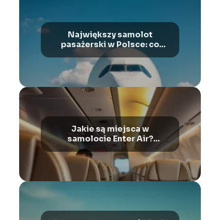
Największy samolot
pasażerski w Polsce: co
warto wiedzieć?
Jakie są miejsca w
samolocie Enter Air?
Przewodnik po Boeing 737-
800