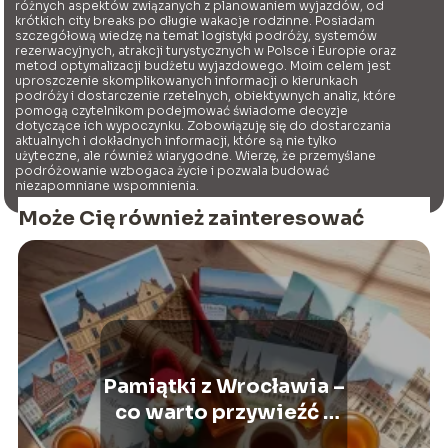
różnych aspektów związanych z planowaniem wyjazdów, od
krótkich city breaks po długie wakacje rodzinne. Posiadam
szczegółową wiedzę na temat logistyki podróży, systemów
rezerwacyjnych, atrakcji turystycznych w Polsce i Europie oraz
metod optymalizacji budżetu wyjazdowego. Moim celem jest
uproszczenie skomplikowanych informacji o kierunkach
podróży i dostarczenie rzetelnych, obiektywnych analiz, które
pomogą czytelnikom podejmować świadome decyzje
dotyczące ich wypoczynku. Zobowiązuję się do dostarczania
aktualnych i dokładnych informacji, które są nie tylko
użyteczne, ale również wiarygodne. Wierzę, że przemyślane
podróżowanie wzbogaca życie i pozwala budować
niezapomniane wspomnienia.
Może Cię również zainteresować
Pamiątki z Wrocławia –
co warto przywieźć z
tego pięknego miasta?