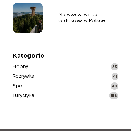
Najwyższa wieża
widokowa w Polsce –
gdzie się znajduje?
Kategorie
Hobby
33
Rozrywka
41
Sport
48
Turystyka
518