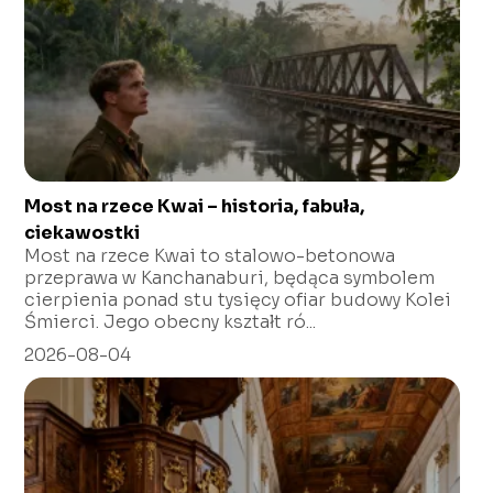
Most na rzece Kwai – historia, fabuła,
ciekawostki
Most na rzece Kwai to stalowo-betonowa
przeprawa w Kanchanaburi, będąca symbolem
cierpienia ponad stu tysięcy ofiar budowy Kolei
Śmierci. Jego obecny kształt ró...
2026-08-04