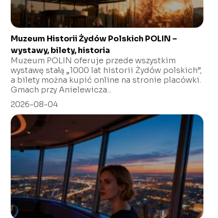
Muzeum Historii Żydów Polskich POLIN –
wystawy, bilety, historia
Muzeum POLIN oferuje przede wszystkim
wystawę stałą „1000 lat historii Żydów polskich”,
a bilety można kupić online na stronie placówki.
Gmach przy Anielewicza...
2026-08-04